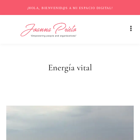
¡HOLA, BIENVENID@S A MI ESPACIO DIGITAL!
Energía vital