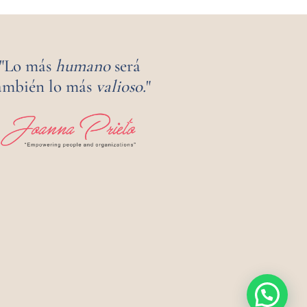
"Lo más
humano
será
ambién lo más
valioso.
"