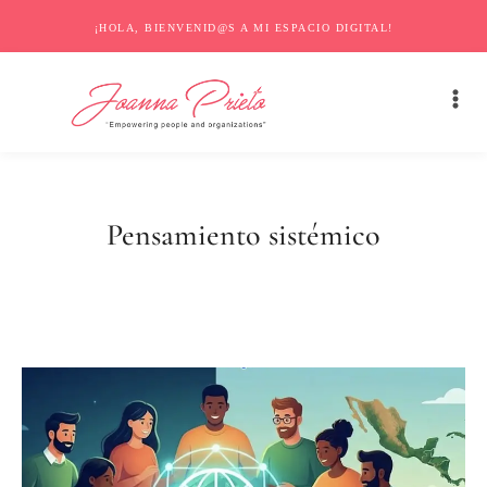
¡HOLA, BIENVENID@S A MI ESPACIO DIGITAL!
Pensamiento sistémico