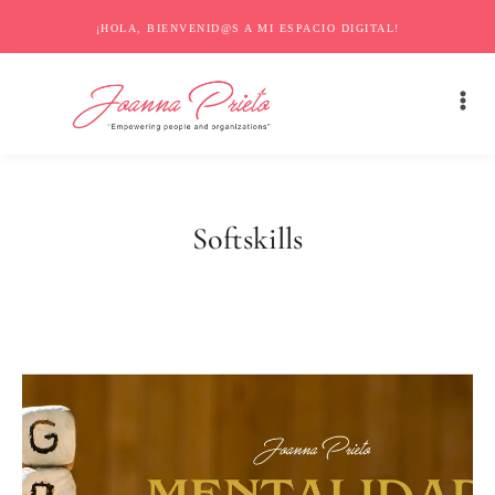
¡HOLA, BIENVENID@S A MI ESPACIO DIGITAL!
Softskills