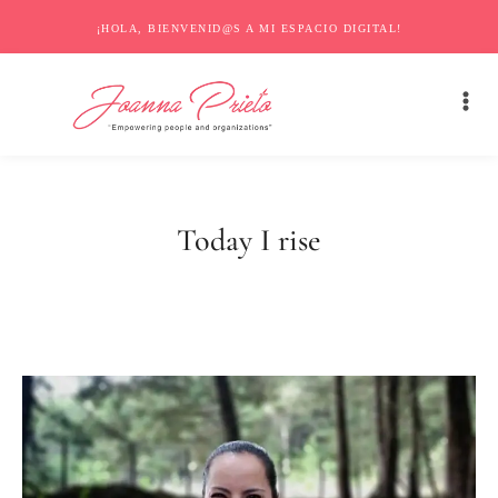
¡HOLA, BIENVENID@S A MI ESPACIO DIGITAL!
Today I rise