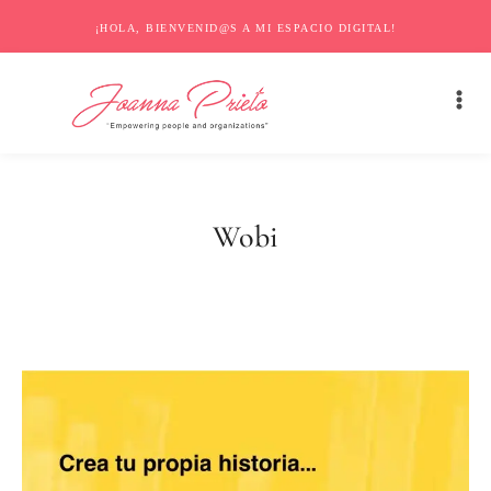
¡HOLA, BIENVENID@S A MI ESPACIO DIGITAL!
Wobi