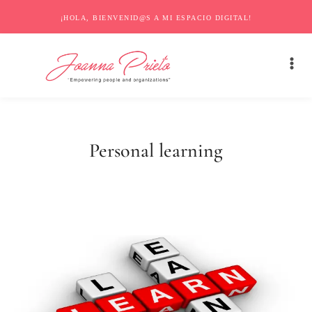
¡HOLA, BIENVENID@S A MI ESPACIO DIGITAL!
Personal learning