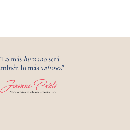
"Lo más
humano
será
ambién lo más
valioso.
"