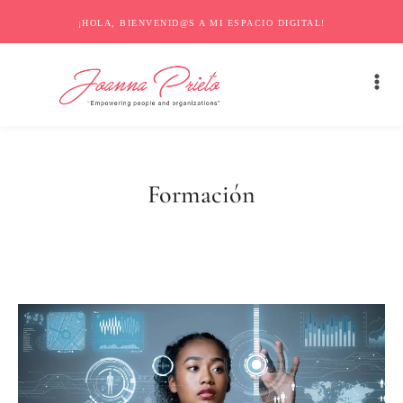
¡HOLA, BIENVENID@S A MI ESPACIO DIGITAL!
Formación