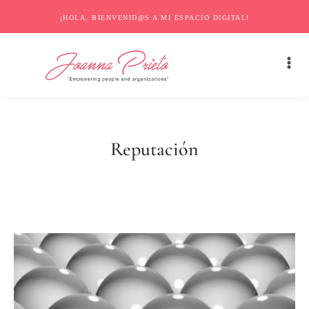
¡HOLA, BIENVENID@S A MI ESPACIO DIGITAL!
Reputación