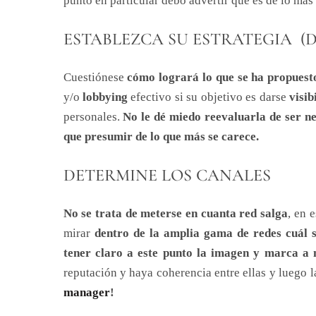
punto en particular debo advertir que es de lo más 
ESTABLEZCA SU ESTRATEGIA (
Cuestiónese
cómo logrará lo que se ha propuest
y/o
lobbying
efectivo si su objetivo es darse
visib
personales.
No le dé miedo reevaluarla de ser n
que presumir de lo que más se carece.
DETERMINE LOS CANALES
No se trata de meterse en cuanta red salga
, en 
mirar
dentro de la amplia gama de redes cuál s
tener claro a este punto la imagen y marca a
reputación y haya coherencia entre ellas y luego l
manager
!