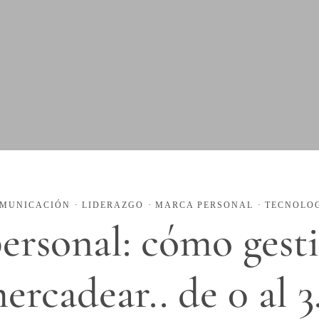
MUNICACIÓN
·
LIDERAZGO
·
MARCA PERSONAL
·
TECNOLO
ersonal: cómo gesti
ercadear.. de 0 al 3