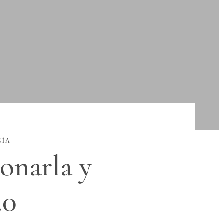
GÍA
onarla y
.0