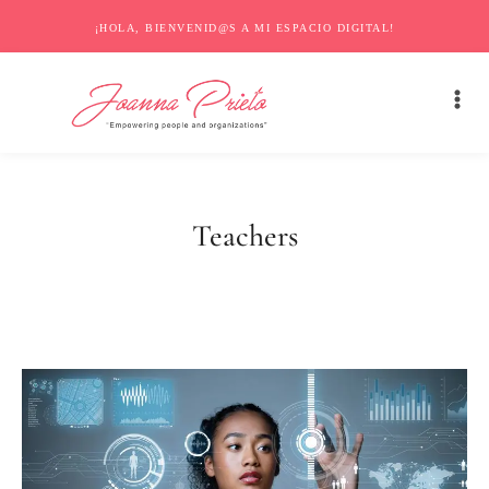
¡HOLA, BIENVENID@S A MI ESPACIO DIGITAL!
Teachers