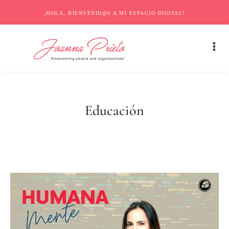
¡HOLA, BIENVENID@S A MI ESPACIO DIGITAL!
Educación