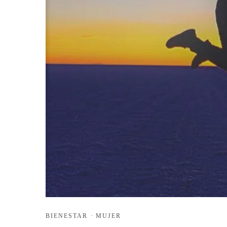
BIENESTAR
·
MUJER