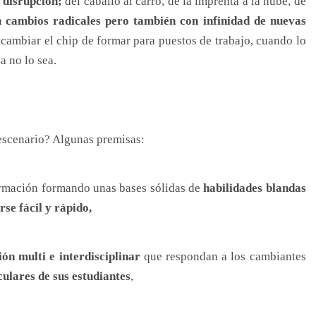
 disrupción;
del caballo al carro, de la imprenta a la nube, de
 cambios radicales pero también con infinidad de nuevas
cambiar el chip de formar para puestos de trabajo, cuando lo
a no lo sea.
escenario? Algunas premisas:
ormación formando unas bases sólidas de
habilidades blandas
se fácil y rápido,
n multi e interdisciplinar
que respondan a los cambiantes
culares de sus estudiantes
,