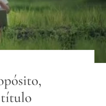
opósito,
título