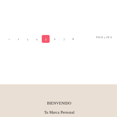
PAGE 5 OF 8
1
2
3
4
5
6
7
8
BIENVENIDO
Tu Marca Personal